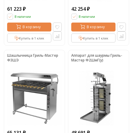
61 223
42 254
₽
₽
В наличии
В наличии
В корзину
В корзину
Купить в 1 клик
Купить в 1 клик
Шашлычница Гриль-Мастер
Аппарат для шаурмы Гриль-
Ф3ШЭ
Мастер Ф2ШмГ(у)
65 131
48 691
₽
₽