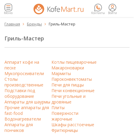
Меню
Контакты
Войти
Главная
Бренды
Гриль-Мастер


Гриль-Мастер
Аппарат кофе на
Котлы пищеварочные
песке
Макароноварки
Мукопросеиватели
Мармиты
Столы
Пароконвектоматы
производственные
Печи для пиццы
Подставки под
Печи конвекционные
оборудование
Печи угольные и
Аппараты для шаурмы
дровяные
Прочие аппараты для
Плиты
fast-food
Поверхности
Водонагреватели
жарочные
Аппараты для
Шкафы расстоечные
пончиков
Фритюрницы