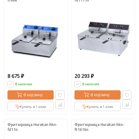
fr66e
fd1111n
8 675
20 293
₽
₽
В наличии
В наличии
В корзину
В корзину
Купить в 1 клик
Купить в 1 клик
Фритюрница Hurakan hkn-
Фритюрница Hurakan hkn-
fd11n
ft1616n