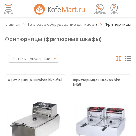
Меню
Контакты
Войти
Главная
Тепловое оборудование для кафе
Фритюрницы (


▼
Фритюрницы (фритюрные шкафы)
Новые и популярные
Фритюрница Hurakan hkn-fr6l
Фритюрница Hurakan hkn-
fr66l