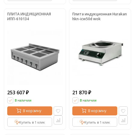
ПЛИТА ИНДУКЦИОННАЯ
Плита индукционная Hurakan
ИПП-610134
hkn-icw50d wok
253 607
21 870
₽
₽
В наличии
В наличии
В корзину
В корзину
Купить в 1 клик
Купить в 1 клик