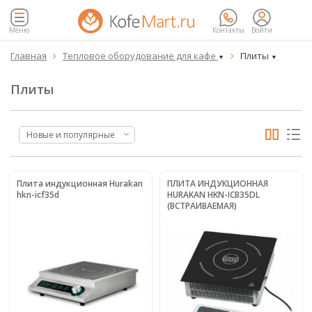
Меню
Контакты
Войти
Главная
Тепловое оборудование для кафе
Плиты


▼
▼
Плиты
Новые и популярные
Плита индукционная Hurakan
ПЛИТА ИНДУКЦИОННАЯ
hkn-icf35d
HURAKAN HKN-ICB35DL
(ВСТРАИВАЕМАЯ)