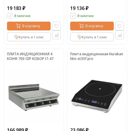
19 183
19 136
₽
₽
В наличии
В наличии
В корзину
В корзину
Купить в 1 клик
Купить в 1 клик
ПЛИТА ИНДУКЦИОННАЯ 4
Плита индукционная Hurakan
КОНФ 700 СЕР КОБОР I7-4T
hkn-st35f pro
166 989
23 086
₽
₽