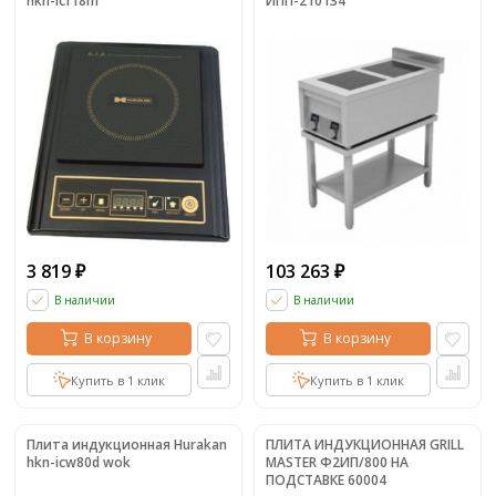
hkn-icf18m
ИПП-210134
3 819
103 263
₽
₽
В наличии
В наличии
В корзину
В корзину
Купить в 1 клик
Купить в 1 клик
Плита индукционная Hurakan
ПЛИТА ИНДУКЦИОННАЯ GRILL
hkn-icw80d wok
MASTER Ф2ИП/800 НА
ПОДСТАВКЕ 60004