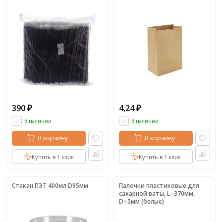
(250шт)
390
4,24
₽
₽
В наличии
В наличии
В корзину
В корзину
Купить в 1 клик
Купить в 1 клик
Стакан ПЭТ 400мл D95мм
Палочки пластиковые для
сахарной ваты, L=370мм,
D=5мм (белые)