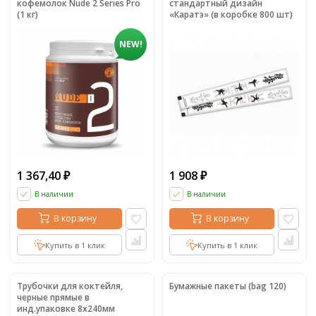
кофемолок Nude 2 Series Pro
стандартный дизайн
(1 кг)
«Каратэ» (в коробке 800 шт)
NEW!
1 367,40
1 908
₽
₽
В наличии
В наличии
В корзину
В корзину
Купить в 1 клик
Купить в 1 клик
Трубочки для коктейля,
Бумажные пакеты (bag 120)
черные прямые в
инд.упаковке 8х240мм