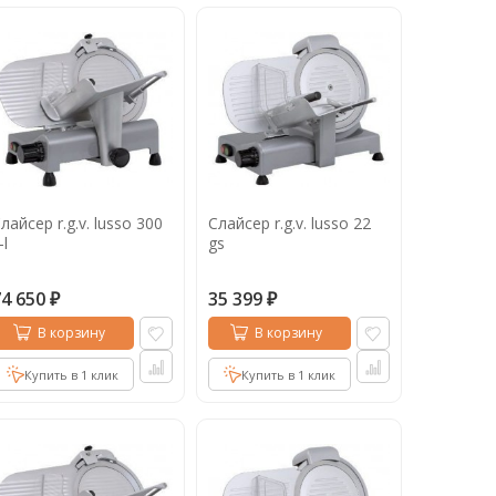
лайсер r.g.v. lusso 300
Слайсер r.g.v. lusso 22
-l
gs
74 650
35 399
₽
₽
В корзину
В корзину
Купить в 1 клик
Купить в 1 клик