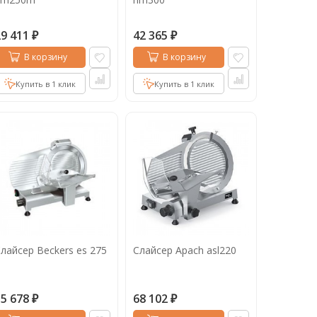
29 411
42 365
₽
₽
В корзину
В корзину
Купить в 1 клик
Купить в 1 клик
лайсер Beckers es 275
Слайсер Apach asl220
55 678
68 102
₽
₽