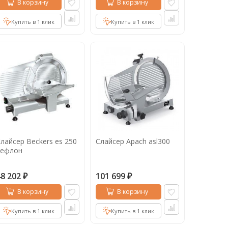
В корзину
В корзину
Купить в 1 клик
Купить в 1 клик
лайсер Beckers es 250
Слайсер Apach asl300
тефлон
48 202
101 699
₽
₽
В корзину
В корзину
Купить в 1 клик
Купить в 1 клик