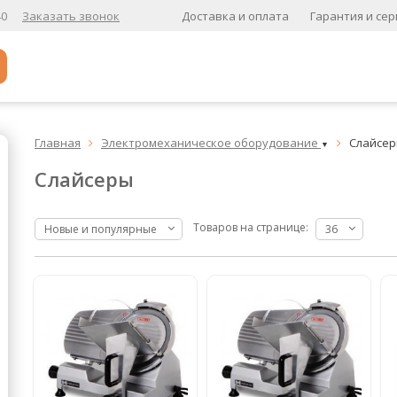
Доставка и оплата
Гарантия и сер
40
Заказать звонок
Популярное
Главная
Электромеханическое оборудование
Слайсе


▼
Кофе в зернах
Слайсеры
Кофе в зернах свежей обжарки
Кофе для вендинга
Товаров на странице:
Новые и популярные
36
А
Ароматизированный кофе
К
Кофе в зернах
хит
Кофе в зернах свежей обжарки