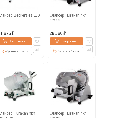
лайсер Beckers es 250
Слайсер Hurakan hkn-
hm220
41 876
28 380
₽
₽
В корзину
В корзину
Купить в 1 клик
Купить в 1 клик
лайсер Hurakan hkn-
Слайсер Hurakan hkn-
hm250m
hm300