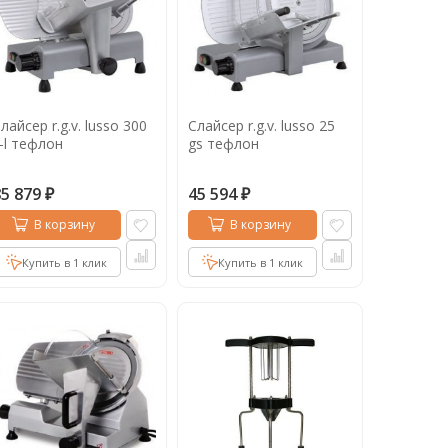
лайсер r.g.v. lusso 300
Слайсер r.g.v. lusso 25
-l тефлон
gs тефлон
85 879
45 594
₽
₽
В корзину
В корзину
Купить в 1 клик
Купить в 1 клик