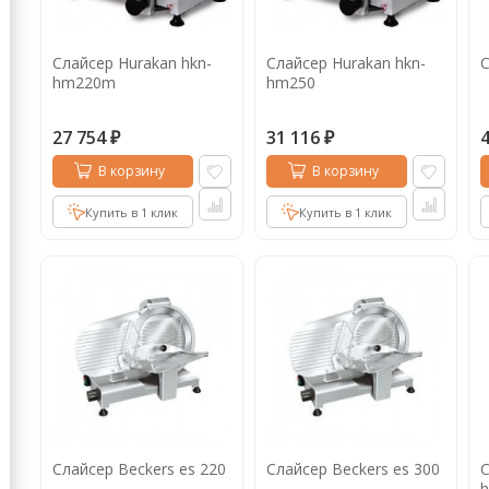
Кофе в капсулах
Акция
Новинки
Слайсер Hurakan hkn-
Слайсер Hurakan hkn-
С
Кофе в дрип пакетах
hm220m
hm250
Кофе без кофеина
27 754
31 116
₽
₽
Кофе для вендинга
В корзину
В корзину
Кофе сублимированный
Купить в 1 клик
Купить в 1 клик
Т
Таблетки кофе (кофе в чалдах)
Акция2
Слайсер Beckers es 220
Слайсер Beckers es 300
С