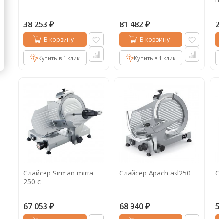
38 253
81 482
₽
₽
В корзину
В корзину
Купить в 1 клик
Купить в 1 клик
Слайсер Sirman mirra
Слайсер Apach asl250
С
250 c
67 053
68 940
₽
₽