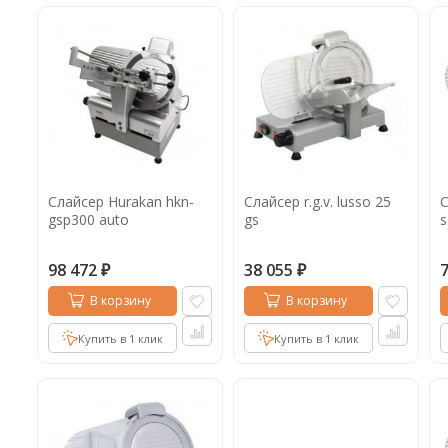
Слайсер Hurakan hkn-
Слайсер r.g.v. lusso 25
С
gsp300 auto
gs
s
98 472
38 055
₽
₽
В корзину
В корзину
Купить в 1 клик
Купить в 1 клик