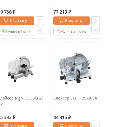
29 756
77 213
₽
₽
В корзину
В корзину
Купить в 1 клик
Купить в 1 клик
лайсер R.g.v. LUSSO 25
Слайсер Eksi HBS-300A
S TF
45 333
44 415
₽
₽
В корзину
В корзину