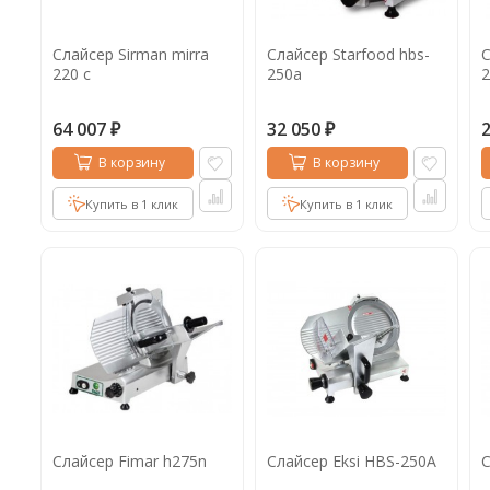
Слайсер Sirman mirra
Слайсер Starfood hbs-
С
220 c
250a
2
64 007
32 050
₽
₽
В корзину
В корзину
Купить в 1 клик
Купить в 1 клик
Слайсер Fimar h275n
Слайсер Eksi HBS-250A
С