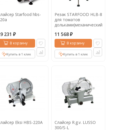
лайсер Starfood hbs-
Резак STARFOOD HLB-8
20a
для томатов
дольками(механический)
29 231
11 568
₽
₽
В корзину
В корзину
Купить в 1 клик
Купить в 1 клик
лайсер Eksi HBS-220A
Слайсер R.g.v. LUSSO
300/S-L