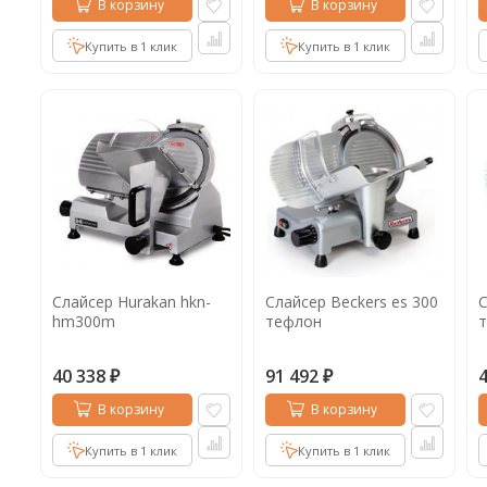
В корзину
В корзину
Купить в 1 клик
Купить в 1 клик
Слайсер Hurakan hkn-
Слайсер Beckers es 300
С
hm300m
тефлон
40 338
91 492
₽
₽
В корзину
В корзину
Купить в 1 клик
Купить в 1 клик