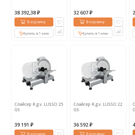
38 392,38
32 607
₽
₽
В корзину
В корзину
Купить в 1 клик
Купить в 1 клик
Слайсер R.g.v. LUSSO 25
Слайсер R.g.v. LUSSO 22
С
GS
GS
G
39 191
36 592
₽
₽
В корзину
В корзину