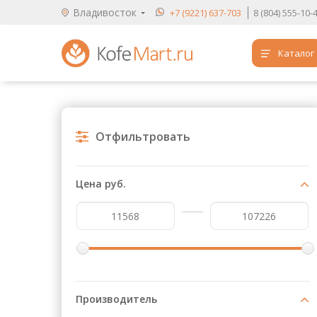
Владивосток
+7 (9221) 637-703
8 (804) 555-10-
Каталог
Аренда кофемашин
Обучение бариста
Отфильтровать
Кофе
Чай
Цена руб.
Продукты для HoReCa
Расходники для кофеен
Упаковка для готовых блюд
Продукция с логотипом
Производитель