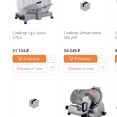
Слайсер r.g.v. lusso
Слайсер Sirman mirra
С
275/s
300 y09
s
51 104
94 049
₽
₽
В корзину
В корзину
Купить в 1 клик
Купить в 1 клик