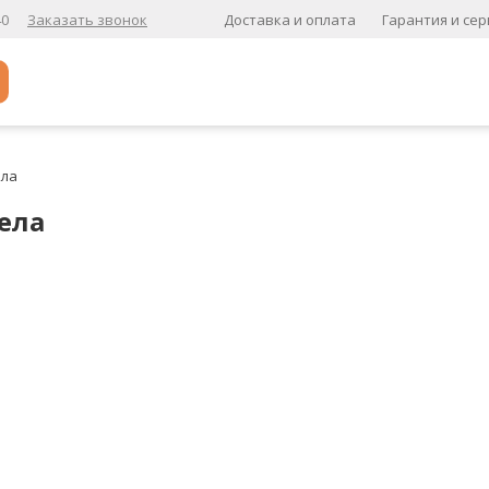
Доставка и оплата
Гарантия и сер
40
Заказать звонок
Популярное
ела
Кофе в зернах
ела
Кофе в зернах свежей обжарки
Кофе для вендинга
А
Ароматизированный кофе
К
Кофе в зернах
хит
Кофе в зернах свежей обжарки