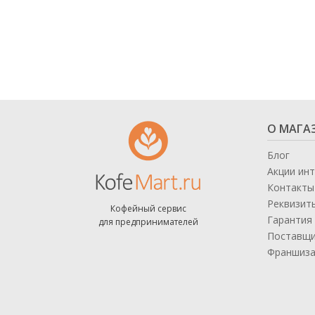
Аксессуары для барменов и бариста
Кофейное оборудование
Весовое и упаковочное оборудование
Кондитерское и хлебопекарное
оборудование
О МАГА
Кулеры и помпы для воды
Блог
Мясопереработка
Акции ин
Контакты
Нейтральное оборудование
Реквизит
Кофейный сервис
Оборудование для Fast и Street food
Гарантия 
для предпринимателей
Поставщ
Посудомоечное оборудование
Франшиз
Санитарно-гигиеническое
оборудование