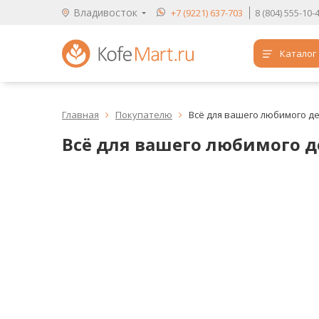
Владивосток
+7 (9221) 637-703
8 (804) 555-10-
Каталог
Аренда кофемашин
Главная
Покупателю
Всё для вашего любимого д


Обучение бариста
Всё для вашего любимого д
Кофе
Чай
Продукты для HoReCa
Расходники для кофеен
Упаковка для готовых блюд
Продукция с логотипом