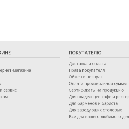
Кофе в капсулах
Акция
Новинки
Кофе в дрип пакетах
Кофе без кофеина
Кофе для вендинга
Кофе сублимированный
ЗИНЕ
ПОКУПАТЕЛЮ
Т
Доставка и оплата
тернет-магазина
Права покупателя
Таблетки кофе (кофе в чалдах)
Акция2
Обмен и возврат
ы
Оплата произвольной суммы
и сервис
Сертификаты на продукцию
икам
Для владельцев кафе и ресто
а
Для барменов и бариста
Для заведующих столовых
Все для вашего любимого де